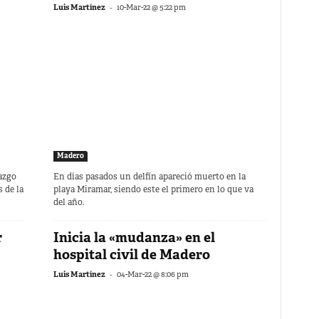
-
Luis Martínez
10-Mar-22 @ 5:22 pm
Madero
azgo
En días pasados un delfín apareció muerto en la
 de la
playa Miramar, siendo este el primero en lo que va
del año.
r
Inicia la «mudanza» en el
hospital civil de Madero
-
Luis Martínez
04-Mar-22 @ 8:06 pm