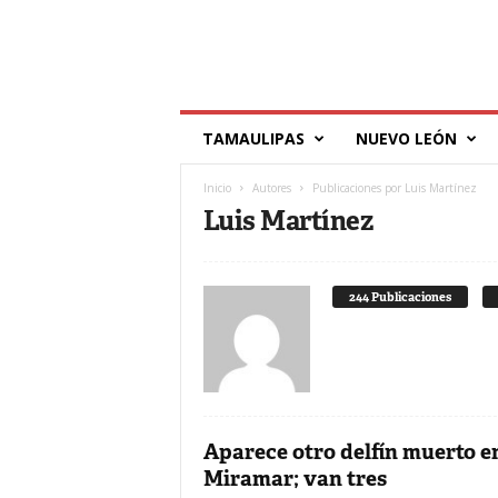
T
TAMAULIPAS
NUEVO LEÓN
í
l
Inicio
Autores
Publicaciones por Luis Martínez
d
Luis Martínez
e
244 Publicaciones
Aparece otro delfín muerto e
Miramar; van tres