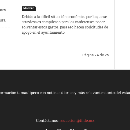
Madero
ares
Debido a la difícil situación económica por la que se
ura.
atraviesa es complicado para los maderenses poder
solventar estos gastos, para eso hacen solicitudes de
apoyo en el ayuntamiento.
Página 24 de 25
ormación tamaulipeco con noticias diarias y más relevantes tanto del esta
Contáctanos:
redaccion@tilde.mx