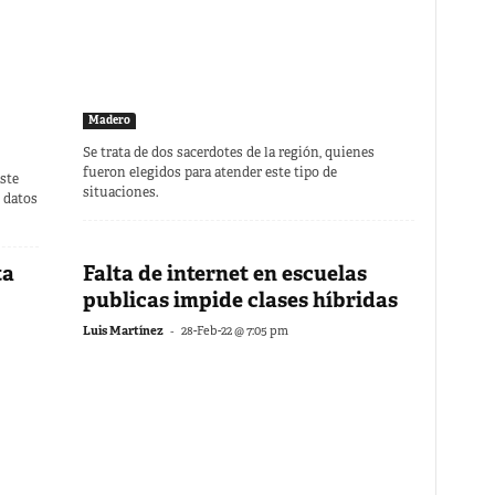
Madero
Se trata de dos sacerdotes de la región, quienes
fueron elegidos para atender este tipo de
ste
situaciones.
 datos
ta
Falta de internet en escuelas
publicas impide clases híbridas
-
Luis Martínez
28-Feb-22 @ 7:05 pm