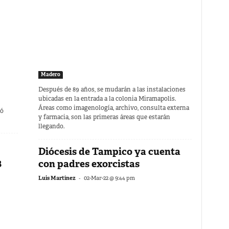
Madero
Después de 89 años, se mudarán a las instalaciones
ubicadas en la entrada a la colonia Miramapolis.
Áreas como imagenología, archivo, consulta externa
zó
y farmacia, son las primeras áreas que estarán
llegando.
Diócesis de Tampico ya cuenta
8
con padres exorcistas
-
Luis Martínez
02-Mar-22 @ 9:44 pm