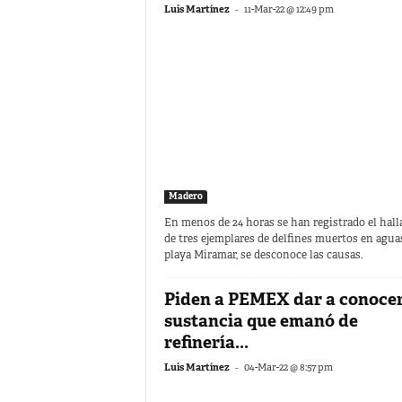
-
Luis Martínez
11-Mar-22 @ 12:49 pm
Madero
En menos de 24 horas se han registrado el hall
de tres ejemplares de delfines muertos en aguas
playa Miramar, se desconoce las causas.
Piden a PEMEX dar a conoce
sustancia que emanó de
refinería...
-
Luis Martínez
04-Mar-22 @ 8:57 pm