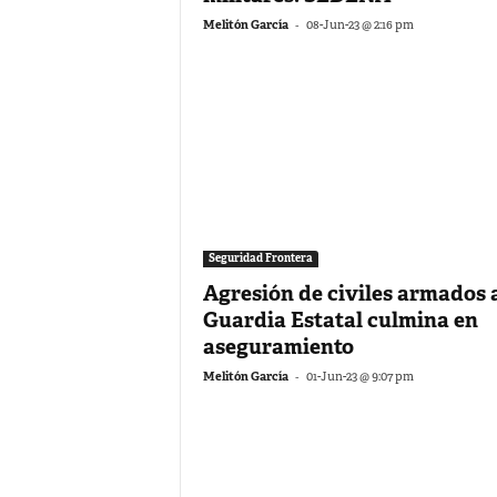
-
Melitón García
08-Jun-23 @ 2:16 pm
Seguridad Frontera
Agresión de civiles armados a
Guardia Estatal culmina en
aseguramiento
-
Melitón García
01-Jun-23 @ 9:07 pm