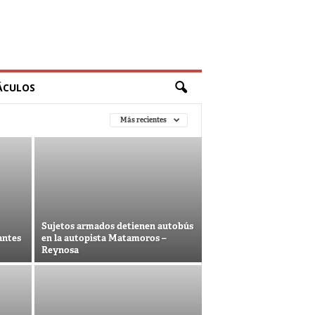
ÁCULOS
Más recientes
Sujetos armados detienen autobús
antes
en la autopista Matamoros –
Reynosa