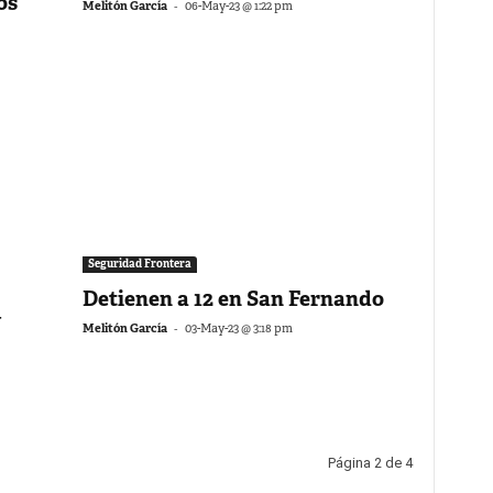
os
-
Melitón García
06-May-23 @ 1:22 pm
Seguridad Frontera
Detienen a 12 en San Fernando
N
-
Melitón García
03-May-23 @ 3:18 pm
Página 2 de 4