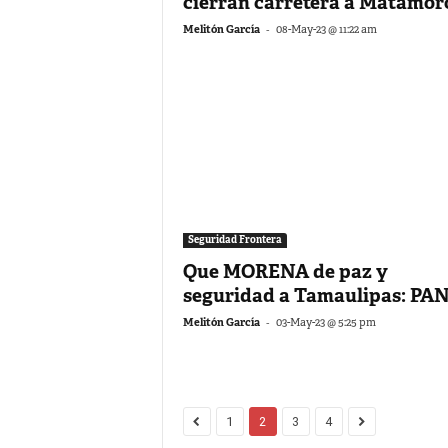
cierran carretera a Matamor
-
Melitón García
08-May-23 @ 11:22 am
Seguridad Frontera
Que MORENA de paz y
seguridad a Tamaulipas: PA
-
Melitón García
03-May-23 @ 5:25 pm
1
2
3
4