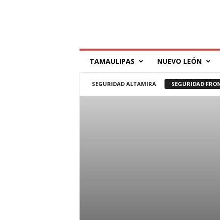
T
TAMAULIPAS
NUEVO LEÓN
í
l
d
SEGURIDAD ALTAMIRA
SEGURIDAD FRO
e