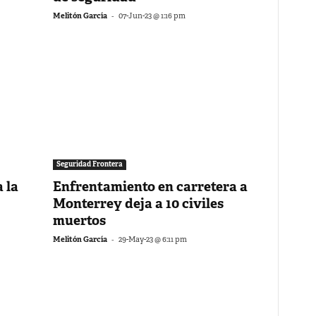
-
Melitón García
07-Jun-23 @ 1:16 pm
Seguridad Frontera
 la
Enfrentamiento en carretera a
Monterrey deja a 10 civiles
muertos
-
Melitón García
29-May-23 @ 6:11 pm