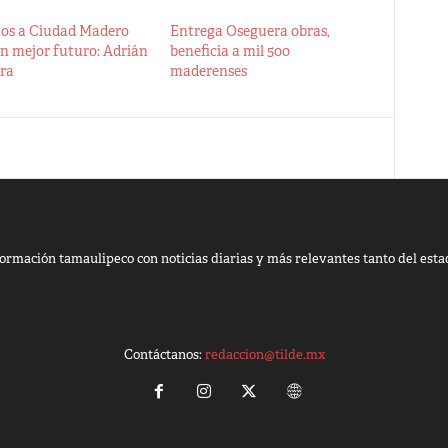
os a Ciudad Madero
Entrega Oseguera obras,
n mejor futuro: Adrián
beneficia a mil 500
ra
maderenses
ormación tamaulipeco con noticias diarias y más relevantes tanto del esta
Contáctanos:
redaccion@tilde.mx