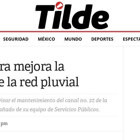
SEGURIDAD
MÉXICO
MUNDO
DEPORTES
ESPECT
a mejora la
 la red pluvial
sar el mantenimiento del canal no. 27, de la
ñado de su equipo de Servicios Públicos.
9 pm