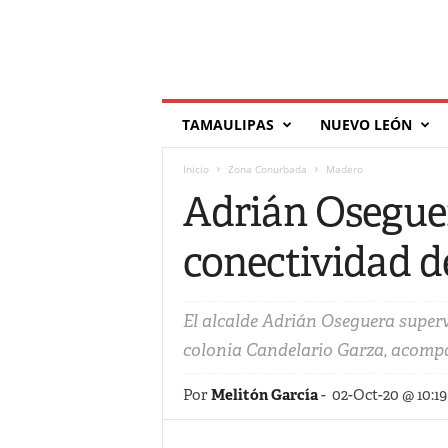
T
TAMAULIPAS
NUEVO LEÓN
í
l
Inicio
Zona Conurbada
Madero
d
e
Adrián Oseguer
conectividad de
El alcalde Adrián Oseguera supervi
colonia Candelario Garza, acompa
Por
Melitón García
-
02-Oct-20 @ 10:1