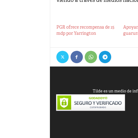
viendo a través de medios naciona
PGR ofrece recompensa de 15
Apoyan 
mdp por Yarrington
guarur
Tilde es un medio de inf