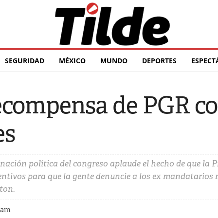
SEGURIDAD
MÉXICO
MUNDO
DEPORTES
ESPECT
compensa de PGR con
es
inación política del congreso aplaude el hecho de que la 
entivos para que la gente denuncie a los ex mandatarios re
ton.
 am