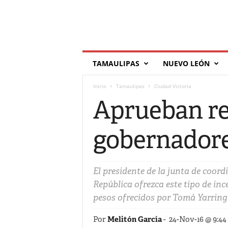
T
TAMAULIPAS
NUEVO LEÓN
í
l
Inicio
Tamaulipas
Ciudad Victoria
d
e
Aprueban re
gobernador
El presidente de la junta de coord
República ofrezca este tipo de inc
pesos ofrecidos por Tomá Yarring
Por
Melitón García
-
24-Nov-16 @ 9:44