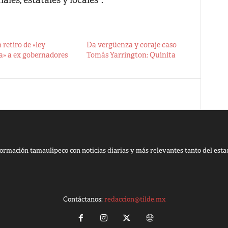
les, estatales y locales”.
retiro de «ley
Da vergüenza y coraje caso
a» a ex gobernadores
Tomás Yarrington: Quinita
ormación tamaulipeco con noticias diarias y más relevantes tanto del esta
Contáctanos:
redaccion@tilde.mx