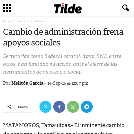
Inicio
Frontera
Matamoros
Cambio de administración frena
apoyos sociales
Secretarias como Sedesol estatal, Itavu, SNE, entre
otros, han limitado su acción ante el cierre de las
herramientas de asistencia social.
Por
Melitón García
-
14-Sep-16 @ 12:07 pm
Cuota
MATAMOROS, Tamaulipas.- El inminente cambio