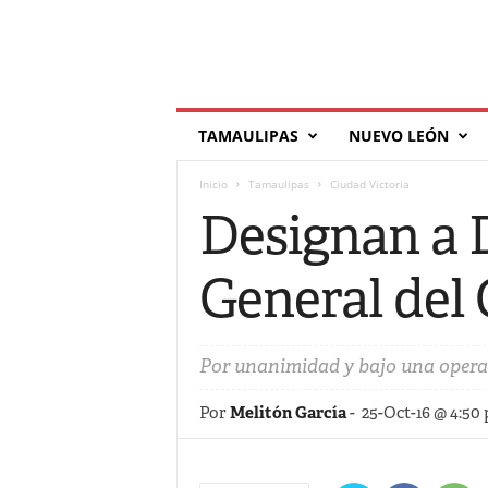
T
TAMAULIPAS
NUEVO LEÓN
í
l
Inicio
Tamaulipas
Ciudad Victoria
d
e
Designan a 
General del
Por unanimidad y bajo una operaci
Por
Melitón García
-
25-Oct-16 @ 4:50