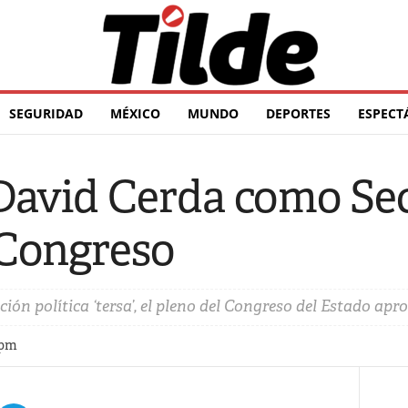
SEGURIDAD
MÉXICO
MUNDO
DEPORTES
ESPECT
David Cerda como Sec
 Congreso
ón política ‘tersa’, el pleno del Congreso del Estado apr
 pm