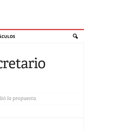
ÁCULOS
retario
obó la propuesta.