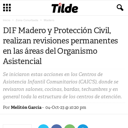
Inicio
Zona Conurbada
Madero
DIF Madero y Protección Civil,
realizan revisiones permanentes
en las áreas del Organismo
Asistencial
Se iniciaron estas acciones en los Centros de
Asistencia Infantil Comunitarios (CAIC'S), donde se
revisaron salones, cocinas, bardas, techumbres y en
general toda la estructura de los centros de atención.
Por
Melitón García
-
04-Oct-23 @ 10:20 pm