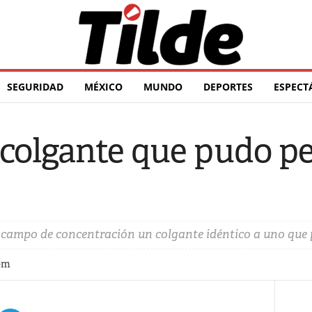
SEGURIDAD
MÉXICO
MUNDO
DEPORTES
ESPECT
colgante que pudo pe
 campo de concentración un colgante idéntico a uno que
 pm