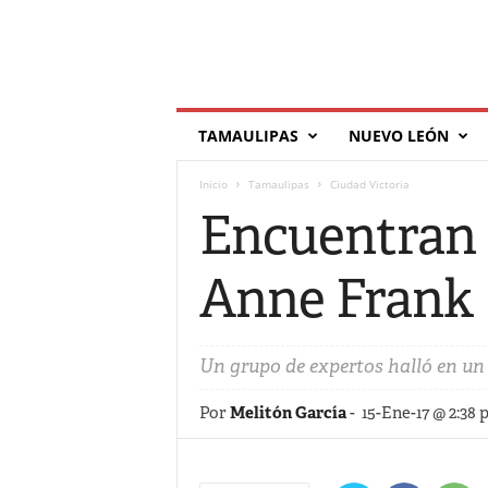
T
TAMAULIPAS
NUEVO LEÓN
í
l
Inicio
Tamaulipas
Ciudad Victoria
d
e
Encuentran 
Anne Frank
Un grupo de expertos halló en un
Por
Melitón García
-
15-Ene-17 @ 2:38