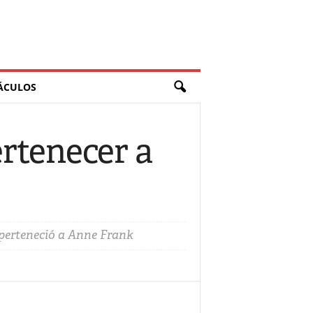
ÁCULOS
rtenecer a
 perteneció a Anne Frank