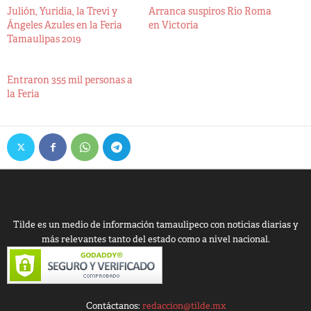
Julión, Yuridia, la Trevi y
Arranca suspiros Río Roma
Ángeles Azules en la Feria
en Victoria
Tamaulipas 2019
Entraron 355 mil personas a
la Feria
Tilde es un medio de información tamaulipeco con noticias diarias y
más relevantes tanto del estado como a nivel nacional.
Contáctanos:
redaccion@tilde.mx