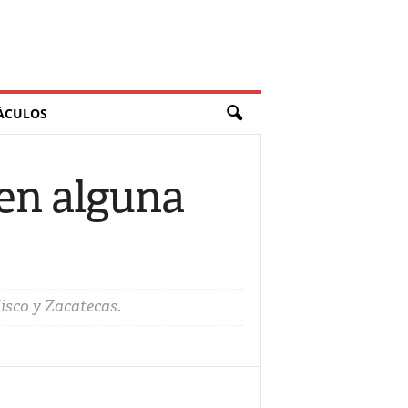
ÁCULOS
nen alguna
isco y Zacatecas.