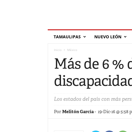
T
TAMAULIPAS
NUEVO LEÓN
í
l
Inicio
México
d
e
Más de 6 % 
discapacida
Los estados del país con más per
Por
Melitón García
-
19-Dic-16 @ 5:58 