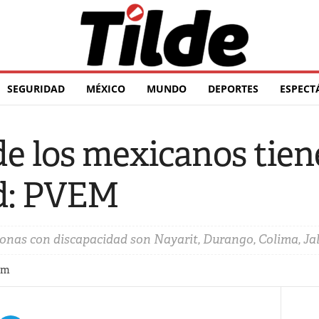
SEGURIDAD
MÉXICO
MUNDO
DEPORTES
ESPECT
de los mexicanos tie
d: PVEM
sonas con discapacidad son Nayarit, Durango, Colima, Jal
pm