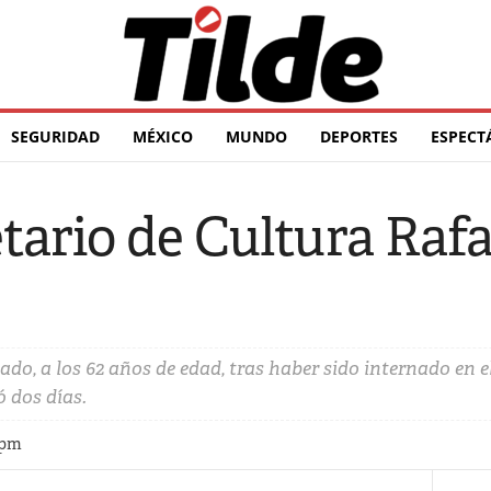
SEGURIDAD
MÉXICO
MUNDO
DEPORTES
ESPECT
ario de Cultura Rafa
bado, a los 62 años de edad, tras haber sido internado en e
ó dos días.
 pm