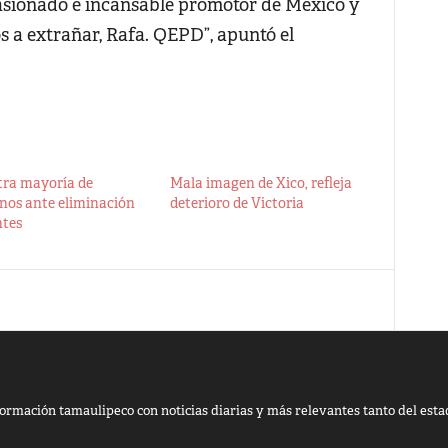
asionado e incansable promotor de México y
s a extrañar, Rafa. QEPD”, apuntó el
tra mayoría de
Mala imagen de Xico, refleja
nos ante eliminación
deterioro de Victoria
ntes
ormación tamaulipeco con noticias diarias y más relevantes tanto del esta