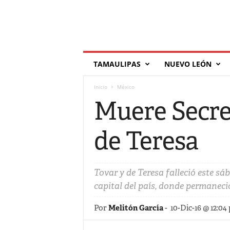
T
TAMAULIPAS
NUEVO LEÓN
í
l
Inicio
México
d
e
Muere Secret
de Teresa
Tovar y de Teresa falleció este sá
capital del país, donde permaneci
Por
Melitón García
-
10-Dic-16 @ 12:04