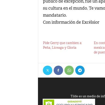
público de excepción, fue un ap
su cultura en el mundo. Te vamo
mandatario.
Con información de Excélsior
Pide Gerry que cambien a
En con
Peña, Liceaga y Gloria
mexica
de pue
Tilde es un medio de inf