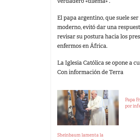
verdadero «dilema» .
El papa argentino, que suele se
moderno, evitó dar una respuesta
revisar su postura hacia los pr
enfermos en África.
La Iglesia Católica se opone a c
Con información de Terra
Papa Fr
por in
Sheinbaum lamenta la