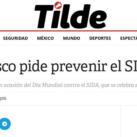
SEGURIDAD
MÉXICO
MUNDO
DEPORTES
ESPECT
co pide prevenir el 
 ocasión del Día Mundial contra el SIDA, que se celebra e
 pm