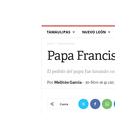
T
TAMAULIPAS
NUEVO LEÓN
í
l
Inicio
Internacional
d
e
Papa Francis
El pedido del papa fue lanzado con
Por
Melitón García
-
30-Nov-16 @ 1:20
Cuota