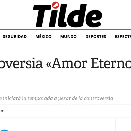
SEGURIDAD
MÉXICO
MUNDO
DEPORTES
ESPECT
roversia «Amor Eterno
 iniciará la temporada a pesar de la controversia
 pm