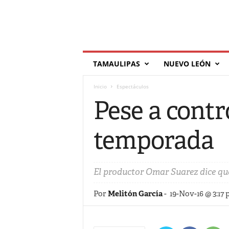
T
TAMAULIPAS
NUEVO LEÓN
í
l
Inicio
Espectáculos
d
e
Pese a cont
temporada
El productor Omar Suarez dice que
Por
Melitón García
-
19-Nov-16 @ 3:17