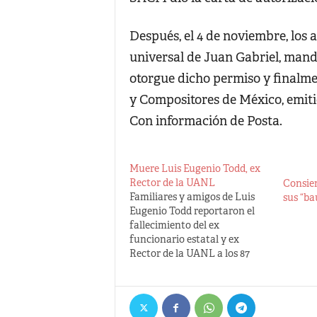
Después, el 4 de noviembre, los
universal de Juan Gabriel, man
otorgue dicho permiso y finalme
y Compositores de México, emit
Con información de Posta.
Muere Luis Eugenio Todd, ex
Rector de la UANL
Consie
Familiares y amigos de Luis
sus “ba
Eugenio Todd reportaron el
fallecimiento del ex
funcionario estatal y ex
Rector de la UANL a los 87
años de edad. Fundador de la
primera unidad renal y
pionero en el uso del riñón
artificial, coordinando el