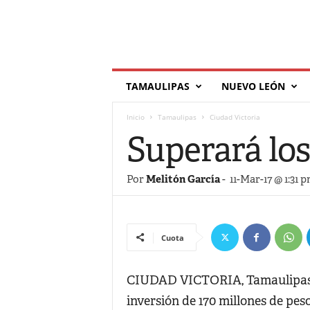
T
TAMAULIPAS
NUEVO LEÓN
í
l
Inicio
Tamaulipas
Ciudad Victoria
d
e
Superará lo
Por
Melitón García
-
11-Mar-17 @ 1:31 
Cuota
CIUDAD VICTORIA, Tamaulipas.-
inversión de 170 millones de pes