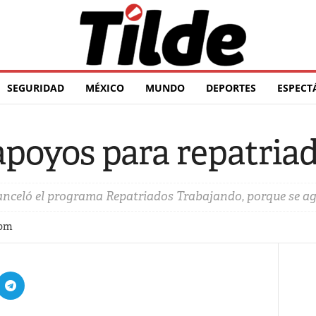
SEGURIDAD
MÉXICO
MUNDO
DEPORTES
ESPECT
poyos para repatria
canceló el programa Repatriados Trabajando, porque se ag
 pm