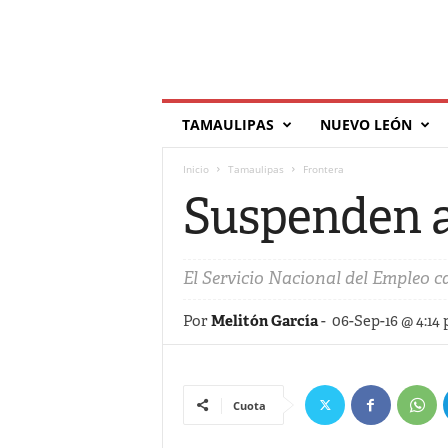
T
TAMAULIPAS
NUEVO LEÓN
í
l
Inicio
Tamaulipas
Frontera
d
e
Suspenden a
El Servicio Nacional del Empleo 
Por
Melitón García
-
06-Sep-16 @ 4:14
Cuota