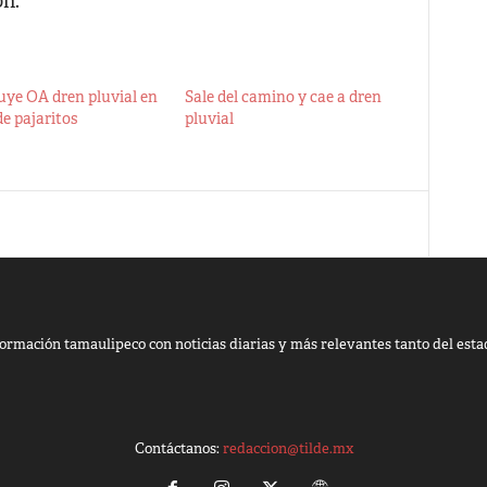
ón.
uye OA dren pluvial en
Sale del camino y cae a dren
de pajaritos
pluvial
ormación tamaulipeco con noticias diarias y más relevantes tanto del esta
Contáctanos:
redaccion@tilde.mx