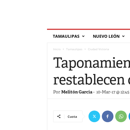
T
TAMAULIPAS
NUEVO LEÓN
í
l
Inicio
Tamaulipas
Ciudad Victoria
d
e
Taponamient
restablecen 
Por
Melitón García
-
10-Mar-17 @ 12:4
Cuota