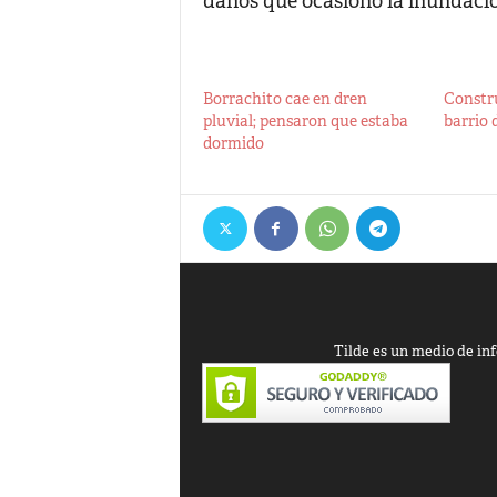
daños que ocasionó la inundaci
Borrachito cae en dren
Constr
pluvial; pensaron que estaba
barrio 
dormido
Tilde es un medio de inf