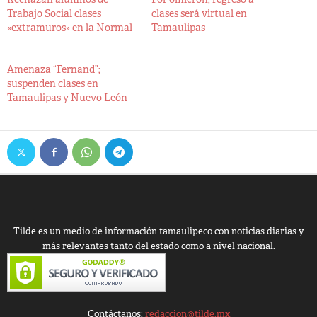
Trabajo Social clases
clases será virtual en
«extramuros» en la Normal
Tamaulipas
Amenaza “Fernand”;
suspenden clases en
Tamaulipas y Nuevo León
Tilde es un medio de información tamaulipeco con noticias diarias y
más relevantes tanto del estado como a nivel nacional.
Contáctanos:
redaccion@tilde.mx