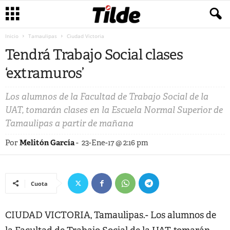
Inicio
Tamaulipas
Ciudad Victoria
Tendrá Trabajo Social clases
‘extramuros’
Los alumnos de la Facultad de Trabajo Social de la
UAT, tomarán clases en la Escuela Normal Superior de
Tamaulipas a partir de mañana
Por
Melitón García
-
23-Ene-17 @ 2:16 pm
Cuota
CIUDAD VICTORIA, Tamaulipas.- Los alumnos de