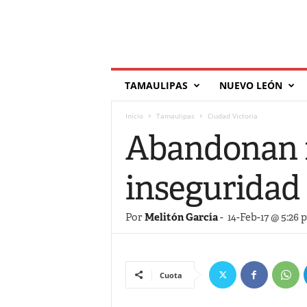
T
TAMAULIPAS
NUEVO LEÓN
í
l
Inicio
Tamaulipas
Ciudad Victoria
d
e
Abandonan m
inseguridad
Por
Melitón García
-
14-Feb-17 @ 5:26 
Cuota