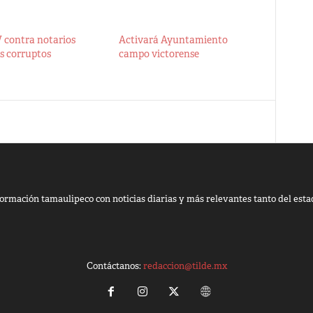
 contra notarios
Activará Ayuntamiento
s corruptos
campo victorense
ormación tamaulipeco con noticias diarias y más relevantes tanto del esta
Contáctanos:
redaccion@tilde.mx