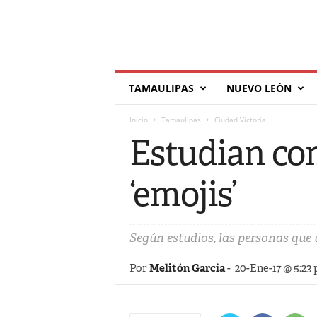
T
TAMAULIPAS
NUEVO LEÓN
í
l
Inicio
Tamaulipas
Ciudad Victoria
d
e
Estudian co
‘emojis’
Según estudios, las personas que 
Por
Melitón García
-
20-Ene-17 @ 5:23