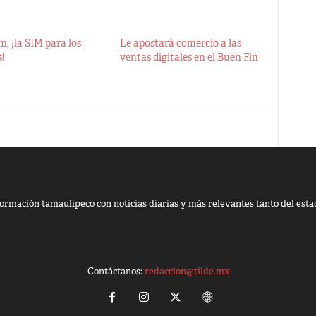
, ¡la SIM para los
Le apostará comercio a las
s!
ventas digitales en el Buen Fin
ormación tamaulipeco con noticias diarias y más relevantes tanto del esta
Contáctanos:
redaccion@tilde.mx