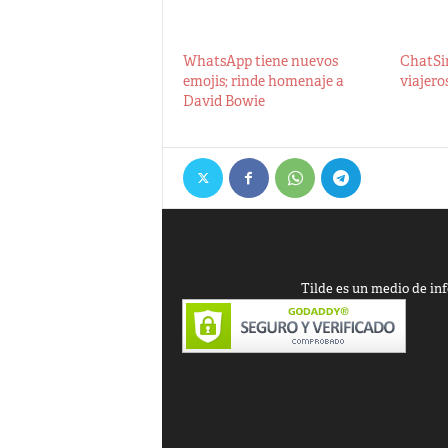
WhatsApp tiene nuevos
ChatSim
emojis; rinde homenaje a
viajero
David Bowie
Tilde es un medio de inf