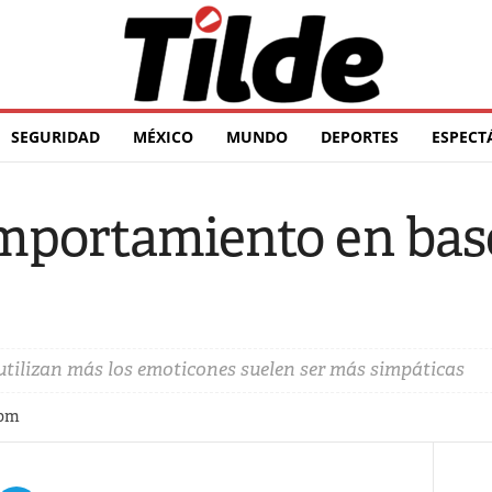
SEGURIDAD
MÉXICO
MUNDO
DEPORTES
ESPECT
mportamiento en base
utilizan más los emoticones suelen ser más simpáticas
 pm