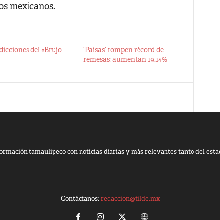
los mexicanos.
dicciones del «Brujo
‘Paisas’ rompen récord de
»
remesas; aumentan 19.14%
ormación tamaulipeco con noticias diarias y más relevantes tanto del esta
Contáctanos:
redaccion@tilde.mx