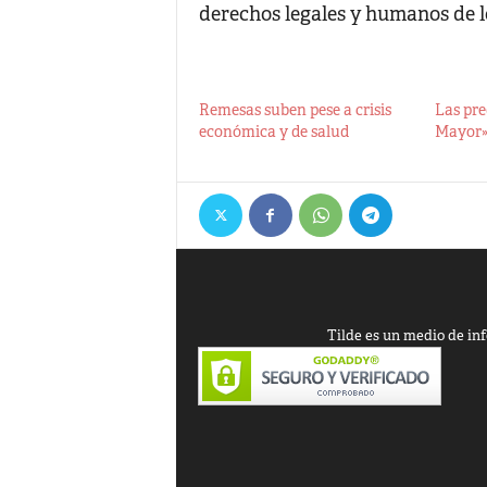
derechos legales y humanos de 
Remesas suben pese a crisis
Las pre
económica y de salud
Mayor
Tilde es un medio de inf