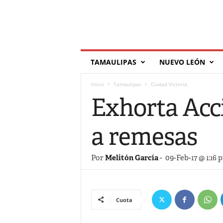
T
TAMAULIPAS
NUEVO LEÓN
í
l
Inicio
Tamaulipas
Ciudad Victoria
d
e
Exhorta Acc
a remesas
Por
Melitón García
-
09-Feb-17 @ 1:16 
Cuota