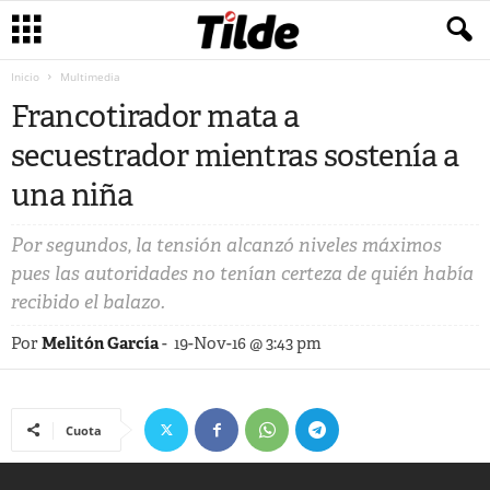
Inicio
Multimedia
Francotirador mata a
secuestrador mientras sostenía a
una niña
Por segundos, la tensión alcanzó niveles máximos
pues las autoridades no tenían certeza de quién había
recibido el balazo.
Por
Melitón García
-
19-Nov-16 @ 3:43 pm
Cuota