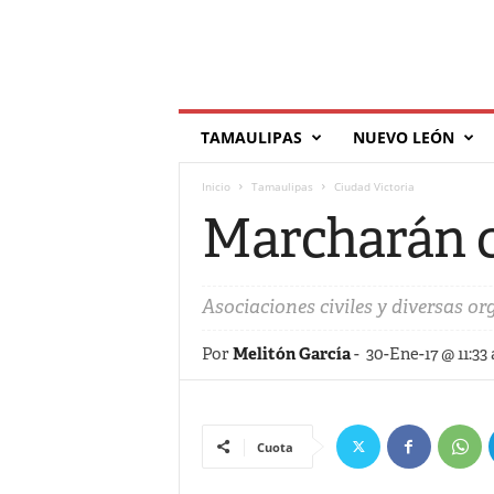
T
TAMAULIPAS
NUEVO LEÓN
í
l
Inicio
Tamaulipas
Ciudad Victoria
d
e
Marcharán c
Asociaciones civiles y diversas 
Por
Melitón García
-
30-Ene-17 @ 11:33
Cuota