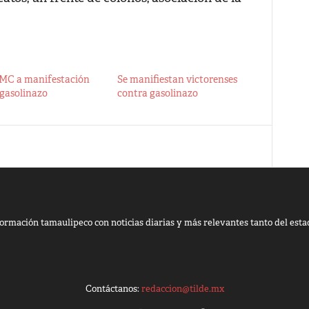
 MC a manifestación
Se manifiestan victorenses
 gasolinazo
contra gasolinazo
ormación tamaulipeco con noticias diarias y más relevantes tanto del esta
Contáctanos:
redaccion@tilde.mx